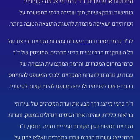
מחלוקות או ערעורים, ד"ר כרמי מייצג את לקוחותיו
בנחישות ובמקצועיות, תוך שמירה בלתי מתפשרת על
זכויותיהם ושאיפה מתמדת להשגת התוצאה הטובה ביותר.
לד״ר כרמי ניסיון נרחב בעשרות עתירות מכרזים ובייצוג של
כל השחקנים הרלוונטיים בדיני מכרזים. המוניטין של ד"ר
כרמי בתחום המכרזים, והרמה המקצועית הגבוהה של
עבודתו, גורמים לוועדות המכרזים ולבתי-המשפט להתייחס
בכובד-ראש לפניותיו ולבית-המשפט להיות קשוב לטיעוניו.
ד"ר כרמי מייצג דרך קבע את ועדת המכרזים של שירותי
בריאות כללית, שהינה אחד הגופים הגדולים במשק, וועדות
מכרזים נוספות כגון מקורות ועיריית נתניה. בנוסף, ד"ר
כרמי ייצג עשרות חברות שזכו במכרזים ונאלצו להגן על