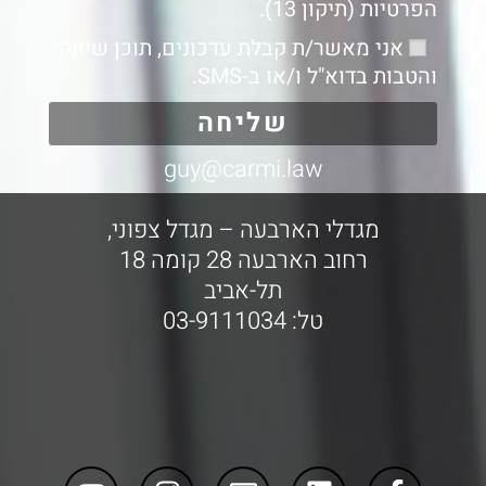
הפרטיות (תיקון 13).
אני מאשר/ת קבלת עדכונים, תוכן שיווקי
והטבות בדוא"ל ו/או ב-SMS.
שליחה
guy@carmi.law
מגדלי הארבעה – מגדל צפוני,
רחוב הארבעה 28 קומה 18
תל-אביב
טל: 03-9111034