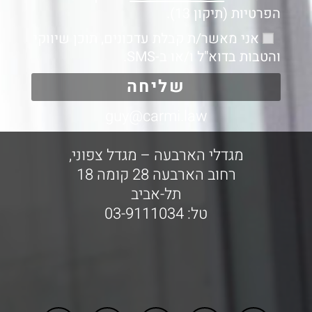
הפרטיות (תיקון 13).
אני מאשר/ת קבלת עדכונים, תוכן שיווקי
והטבות בדוא"ל ו/או ב-SMS.
שליחה
guy@carmi.law
מגדלי הארבעה – מגדל צפוני,
רחוב הארבעה 28 קומה 18
תל-אביב
טל: 03-9111034