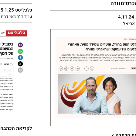
רט־מנורה
כלכליסט 15.1.25
עו"ד ד"ר גאי כרמי
4
אריאל
לקריאת הכתבה >
ת הכתבה >​