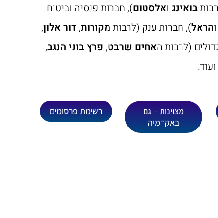
רבות
בואינג
ו
אלסטום
), חברות פנסיה וביטוח
הראל
), חברות ענק (לרבות
מקורות
,
דור אלון
,
גדולים (לרבות ה
אחים שרבט
,
פרץ בוני הנגב
,
ועוד.
מצוינות – גם
רשימת פרסומים
באקדמיה