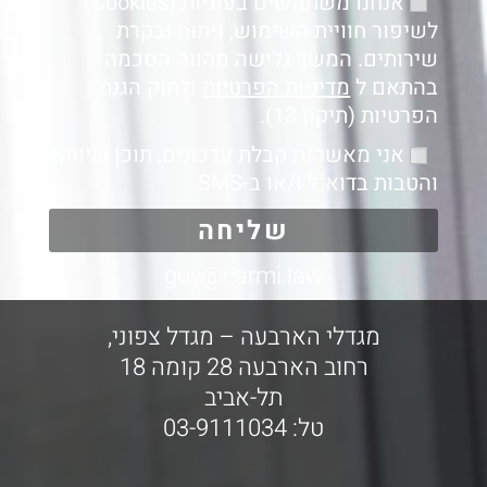
אנחנו משתמשים בעוגיות (Cookies)
לשיפור חוויית השימוש, ניתוח ובקרת
שירותים. המשך גלישה מהווה הסכמה
בהתאם ל
מדיניות הפרטיות
ולחוק הגנת
הפרטיות (תיקון 13).
אני מאשר/ת קבלת עדכונים, תוכן שיווקי
והטבות בדוא"ל ו/או ב-SMS.
שליחה
guy@carmi.law
מגדלי הארבעה – מגדל צפוני,
רחוב הארבעה 28 קומה 18
תל-אביב
טל: 03-9111034